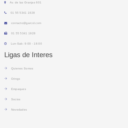
Av. de las Granjas 601
01 55 5341 1928
contacto@garcol.com
01 55 5341 1928
Lun-Sab: 9:00 - 18:00
Ligas de Interes
Q
uienes Somos
O
rings
E
mpaques
S
ocios
N
ovedades