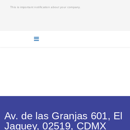
This is important notification about your company.
GARCOL | EMPAQUESY
ORINGS GARCOL
Está aquí:
Home
Av. de las Granjas 601, El
Jaguey, 02519, CDMX