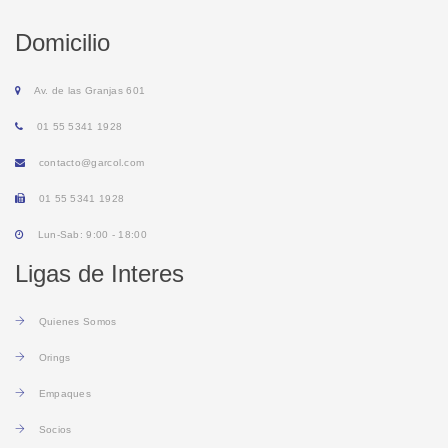
Domicilio
Av. de las Granjas 601
01 55 5341 1928
contacto@garcol.com
01 55 5341 1928
Lun-Sab: 9:00 - 18:00
Ligas de Interes
Q
uienes Somos
O
rings
E
mpaques
S
ocios