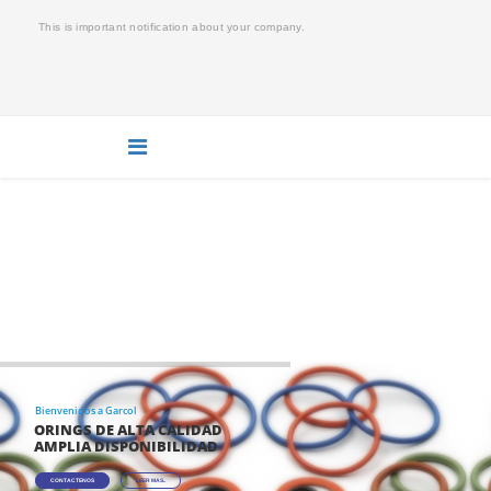
This is important notification about your company.
GARCOL | EMPAQUESY
ORINGS GARCOL
Está aquí:
Home
Bienvenidos a Garcol
ORINGS DE ALTA CALIDAD
AMPLIA DISPONIBILIDAD
CONTACTENOS
LEER MAS..